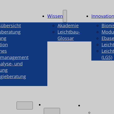
Wissen
Innovatio
sübersicht
Akademie
Bioni
uberatung
Leichtbau-
Modul
ung
Glossar
Ebase
tion
Leich
hes
Leich
smanagement
(LGS)
alyse- und
rung
gieberatung
Wissen
ngen
Innovatio
ungsübersicht
Bionisch