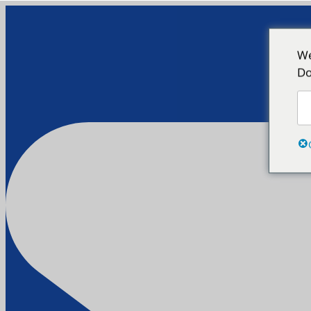
We
Do