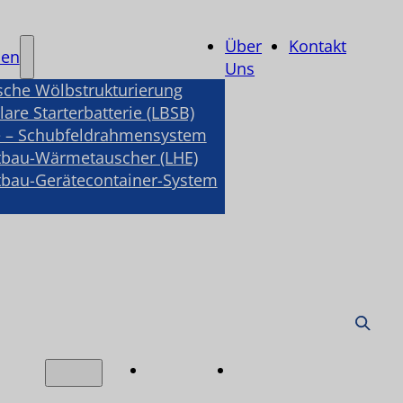
Über
Kontakt
nen
Uns
sche Wölbstrukturierung
are Starterbatterie (LBSB)
 – Schubfeldrahmensystem
tbau-Wärmetauscher (LHE)
tbau-Gerätecontainer-System
Über
Kontakt
nen
Uns
e