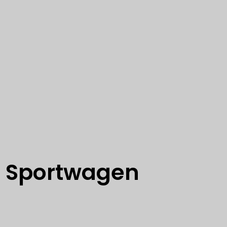
kturierung
Starterbatterie
drahmensystem
u-Wärmetauscher
-Gerätecontainer-
GS)
r Sportwagen