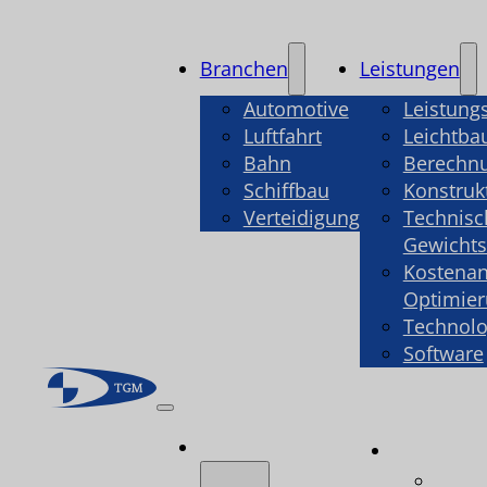
Branchen
Leistungen
Automotive
Leistung
Luftfahrt
Leichtba
Bahn
Berechn
Schiffbau
Konstruk
Verteidigung
Technisc
Gewicht
Kostenan
Optimie
Technolo
Software
Branchen
Leistu
Leist