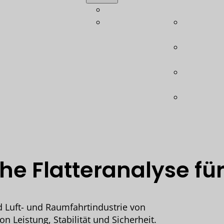
tbauberatung
Akademie
Wölbstru
chnung
Leichtbau-
Modulare 
ruktion
Glossar
(LBSB)
isches
Ebase –
chtsmanagement
Schubfel
nanalyse- und
Leichtba
mierung
(LHE)
ologieberatung
Leichtbau
are
System (L
e Flatteranalyse fü
nd Luft- und Raumfahrtindustrie von
 Leistung, Stabilität und Sicherheit.