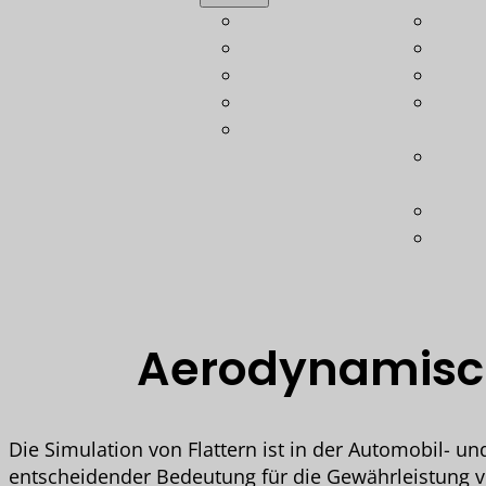
Automotive
Leich
Luftfahrt
Bere
Bahn
Konst
Schiffbau
Techn
Verteidigung
Gewi
Koste
Opti
Techn
Softw
Aerodynamisch
Die Simulation von Flattern ist in der Automobil- u
entscheidender Bedeutung für die Gewährleistung von