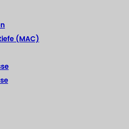
en
tiefe (MAC)
sse
sse