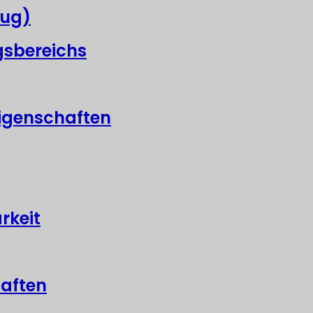
eug)
gsbereichs
igenschaften
rkeit
haften