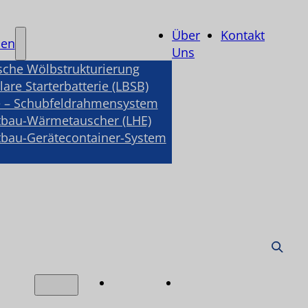
Über
Kontakt
nen
Uns
sche Wölbstrukturierung
are Starterbatterie (LBSB)
 – Schubfeldrahmensystem
tbau-Wärmetauscher (LHE)
tbau-Gerätecontainer-System
Über
Kontakt
nen
Uns
e