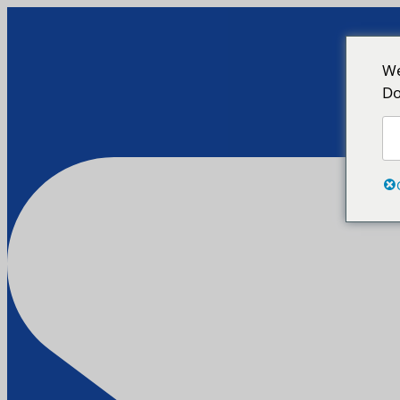
We
Do