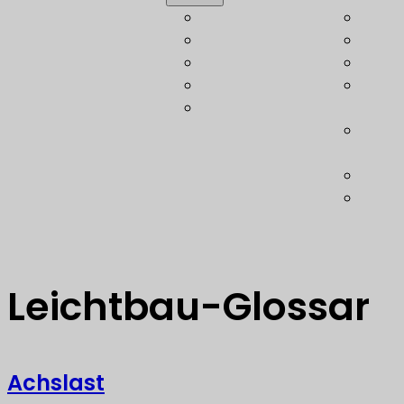
Automotive
Leich
Luftfahrt
Bere
Bahn
Konst
Schiffbau
Techn
Verteidigung
Gewi
Koste
Opti
Techn
Softw
Leichtbau-Glossar
Achslast