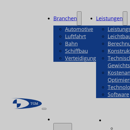
Branchen
Leistungen
Automotive
Leistung
Luftfahrt
Leichtba
Bahn
Berechn
Schiffbau
Konstruk
Verteidigung
Technisc
Gewicht
Kostenan
Optimie
Technolo
Software
Branchen
Leistu
Leist