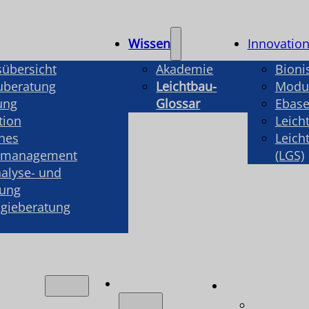
Wissen
Innovatio
sübersicht
Akademie
Bioni
uberatung
Leichtbau-
Modul
ung
Glossar
Ebase
tion
Leich
hes
Leich
smanagement
(LGS)
alyse- und
rung
gieberatung
Wissen
ngen
Innovatio
ungsübersicht
Bionisch