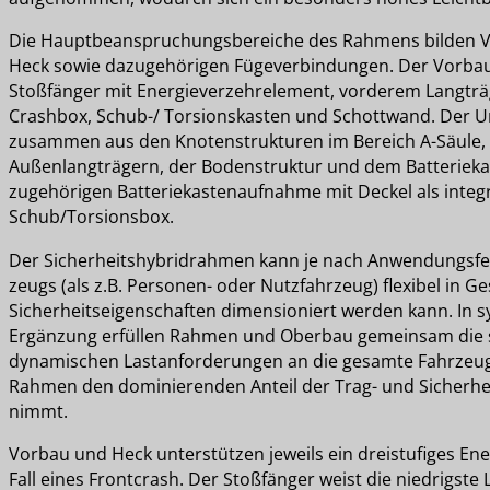
Die Hauptbeanspruchungsbereiche des Rahmens bilden 
Heck sowie dazugehörigen Fügeverbindungen. Der Vorba
Stoßfänger mit Energieverzehrelement, vorderem Langträg
Crashbox, Schub-/ Torsionskasten und Schottwand. Der Un
zusammen aus den Knotenstrukturen im Bereich A-Säule, 
Außenlangträgern, der Bodenstruktur und dem Batterieka
zugehörigen Batteriekastenaufnahme mit Deckel als integr
Schub/Torsionsbox.
Der Sicherheitshybridrahmen kann je nach Anwendungsfel
zeugs (als z.B. Personen- oder Nutzfahrzeug) flexibel in Ge
Sicherheitseigenschaften dimensioniert werden kann. In s
Ergänzung erfüllen Rahmen und Oberbau gemeinsam die 
dynamischen Lastanforderungen an die gesamte Fahrzeug
Rahmen den dominierenden Anteil der Trag- und Sicherhe
nimmt.
Vorbau und Heck unterstützen jeweils ein dreistufiges En
Fall eines Frontcrash. Der Stoßfänger weist die niedrigste 