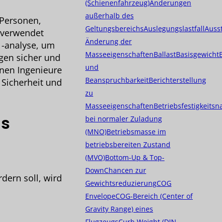
(Schienenfahrzeug)
Änderungen
außerhalb des
 Personen,
Geltungsbereichs
Auslegungslastfall
Auss
 verwendet
Änderung der
 -analyse, um
Masseeigenschaften
Ballast
Basisgewicht
gen sicher und
und
nnen Ingenieure
Beanspruchbarkeit
Berichterstellung
 Sicherheit und
zu
Masseeigenschaften
Betriebsfestigkeits
ls
bei normaler Zuladung
(MNO)
Betriebsmasse im
betriebsbereiten Zustand
(MVO)
Bottom-Up & Top-
Down
Chancen zur
dern soll, wird
Gewichtsreduzierung
COG
Envelope
COG-Bereich (Center of
Gravity Range) eines
Flugzeugs
Curb Weight (DIN-