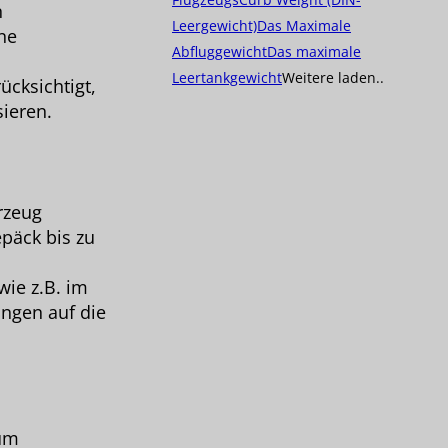
n
Leergewicht)
Das Maximale
ne
Abfluggewicht
Das maximale
Leertankgewicht
Weitere laden..
ücksichtigt,
ieren.
rzeug
epäck bis zu
wie z.B. im
ngen auf die
 um