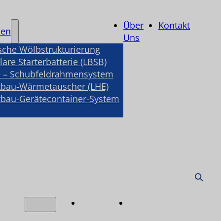
Über
Kontakt
nen
Uns
sche Wölbstrukturierung
are Starterbatterie (LBSB)
 – Schubfeldrahmensystem
tbau-Wärmetauscher (LHE)
tbau-Gerätecontainer-System
Über
Kontakt
nen
Uns
e