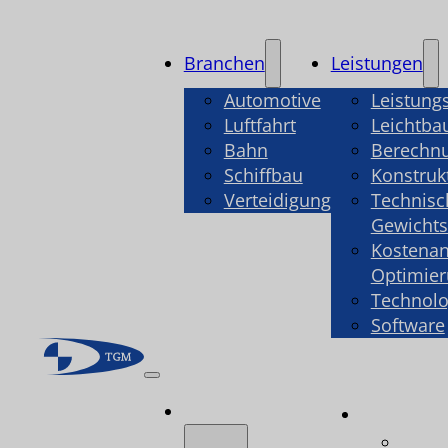
Branchen
Leistungen
Automotive
Leistung
Luftfahrt
Leichtba
Bahn
Berechn
Schiffbau
Konstruk
Verteidigung
Technisc
Gewicht
Kostenan
Optimie
Technolo
Software
Branchen
Leistu
Leist