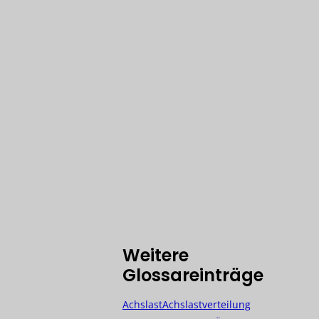
kturierung
Starterbatterie
drahmensystem
u-Wärmetauscher
-Gerätecontainer-
GS)
Weitere
Glossareinträge
Achslast
Achslastverteilung