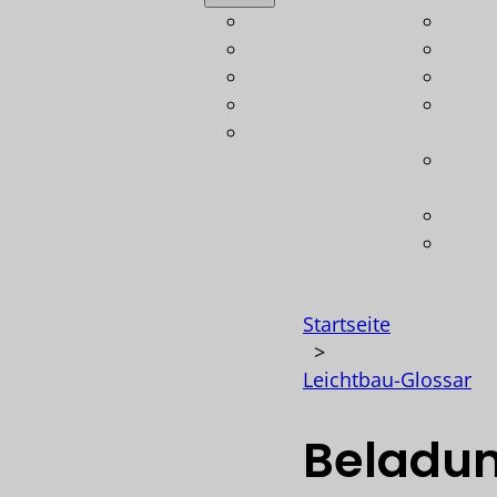
Automotive
Leich
Luftfahrt
Bere
Bahn
Konst
Schiffbau
Techn
Verteidigung
Gewi
Koste
Opti
Techn
Softw
Startseite
>
Leichtbau-Glossar
Beladu