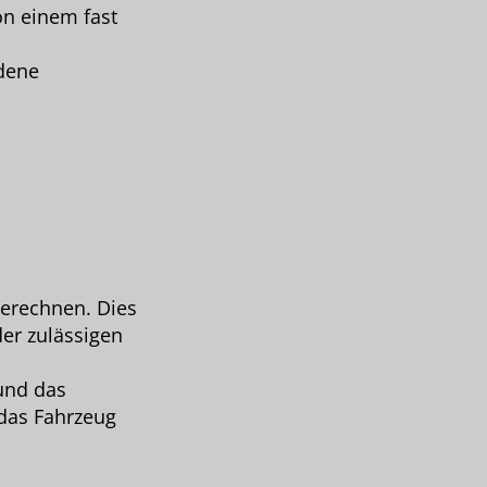
on einem fast
edene
berechnen. Dies
der zulässigen
 und das
 das Fahrzeug