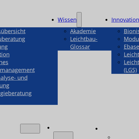
Wissen
Innovatio
sübersicht
Akademie
Bioni
uberatung
Leichtbau-
Modul
ung
Glossar
Ebase
tion
Leich
hes
Leich
smanagement
(LGS)
alyse- und
rung
gieberatung
Wissen
ngen
Innovatio
ungsübersicht
Bionisch