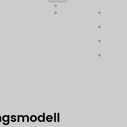
tbauberatung
Akademie
Wölbstru
chnung
Leichtbau-
Modulare 
ruktion
Glossar
(LBSB)
isches
Ebase –
chtsmanagement
Schubfel
nanalyse- und
Leichtba
mierung
(LHE)
ologieberatung
Leichtbau
are
System (L
ngsmodell