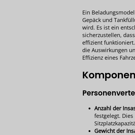
Ein Beladungsmodell 
Gepäck und Tankfül
wird. Es ist ein ent
sicherzustellen, da
effizient funktioni
die Auswirkungen unt
Effizienz eines Fahr
Komponent
Personenverte
Anzahl der Insa
festgelegt. Die
Sitzplatzkapazit
Gewicht der Ins