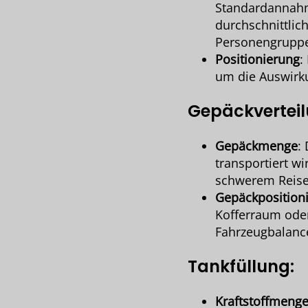
Standardannahm
durchschnittlic
Personengrupp
Positionierung
:
um die Auswirku
Gepäckvertei
Gepäckmenge
:
transportiert w
schwerem Reise
Gepäckposition
Kofferraum oder
Fahrzeugbalance
Tankfüllung
:
Kraftstoffmeng