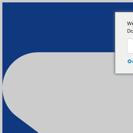
We
Do