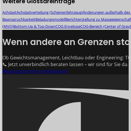
Weitere Glossareinträge
Achslast
Achslastverteilung (Schienenfahrzeug)
Änderungen außerhalb des 
Beanspruchbarkeit
Beladungsmodell
Berichterstellung zu Masseeigenschaf
(MVO)
Bottom-Up & Top-Down
COG Envelope
COG-Bereich (Center of Gravi
Wenn andere an Grenzen stoß
Ob Gewichtsmanagement, Leichtbau oder Engineering: TG
📞 Jetzt unverbindlich beraten lassen – wir sind für Sie da.
Beratungstermin vereinbaren