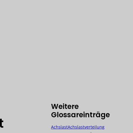
kturierung
Starterbatterie
drahmensystem
u-Wärmetauscher
-Gerätecontainer-
GS)
Weitere
Glossareinträge
t
Achslast
Achslastverteilung