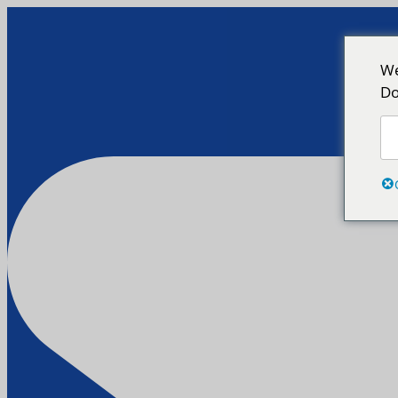
We
Do