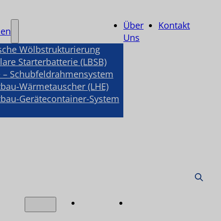
Über
Kontakt
nen
Uns
sche Wölbstrukturierung
are Starterbatterie (LBSB)
 – Schubfeldrahmensystem
tbau-Wärmetauscher (LHE)
tbau-Gerätecontainer-System
Über
Kontakt
nen
Uns
e