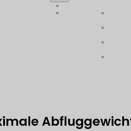
tbauberatung
Akademie
Wölbstru
chnung
Leichtbau-
Modulare 
ruktion
Glossar
(LBSB)
isches
Ebase –
chtsmanagement
Schubfel
nanalyse- und
Leichtba
mierung
(LHE)
ologieberatung
Leichtbau
are
System (L
imale Abfluggewich