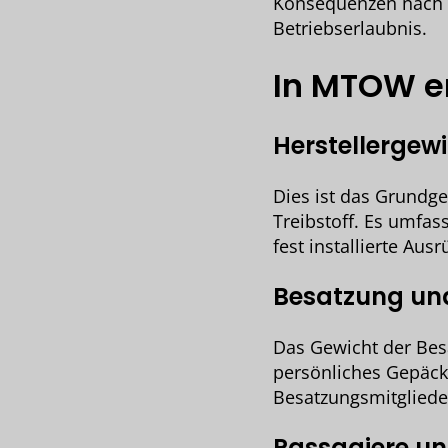
Konsequenzen nach s
Betriebserlaubnis.
In MTOW e
Herstellergew
Dies ist das Grundge
Treibstoff. Es umfas
fest installierte Aus
Besatzung un
Das Gewicht der Besa
persönliches Gepäck
Besatzungsmitglieder
Passagiere un