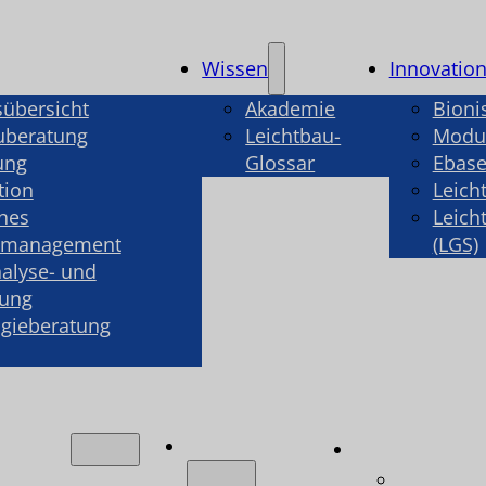
Wissen
Innovatio
sübersicht
Akademie
Bioni
uberatung
Leichtbau-
Modul
ung
Glossar
Ebase
tion
Leich
hes
Leich
smanagement
(LGS)
alyse- und
rung
gieberatung
Wissen
ngen
Innovatio
ungsübersicht
Bionisch