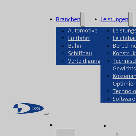
Branchen
Leistungen
Automotive
Leistung
Luftfahrt
Leichtba
Bahn
Berechn
Schiffbau
Konstruk
Verteidigung
Technisc
Gewicht
Kostenan
Optimie
Technolo
Software
Branchen
Leistu
Leist