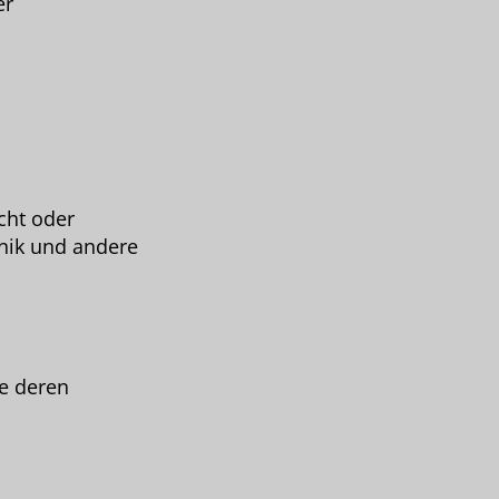
er
cht oder
onik und andere
ie deren