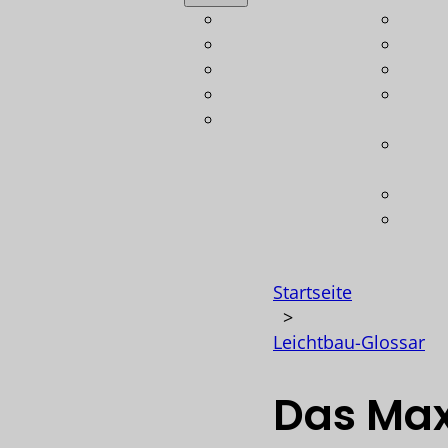
Automotive
Leich
Luftfahrt
Bere
Bahn
Konst
Schiffbau
Techn
Verteidigung
Gewi
Koste
Opti
Techn
Softw
Startseite
>
Leichtbau-Glossar
Das Max