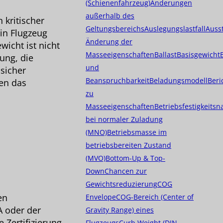
(Schienenfahrzeug)
Änderungen
außerhalb des
kritischer
Geltungsbereichs
Auslegungslastfall
Auss
ein Flugzeug
Änderung der
wicht ist nicht
Masseeigenschaften
Ballast
Basisgewicht
ung, die
und
 sicher
Beanspruchbarkeit
Beladungsmodell
Beri
en das
zu
Masseeigenschaften
Betriebsfestigkeits
bei normaler Zuladung
(MNO)
Betriebsmasse im
betriebsbereiten Zustand
(MVO)
Bottom-Up & Top-
Down
Chancen zur
Gewichtsreduzierung
COG
en
Envelope
COG-Bereich (Center of
A oder der
Gravity Range) eines
 Zertifizierung
Flugzeugs
Curb Weight (DIN-