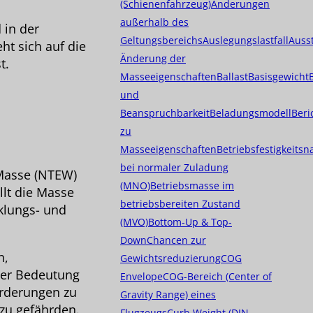
(Schienenfahrzeug)
Änderungen
außerhalb des
 in der
Geltungsbereichs
Auslegungslastfall
Auss
ht sich auf die
Änderung der
t.
Masseeigenschaften
Ballast
Basisgewicht
und
Beanspruchbarkeit
Beladungsmodell
Beri
zu
Masseeigenschaften
Betriebsfestigkeits
bei normaler Zuladung
 Masse (NTEW)
(MNO)
Betriebsmasse im
lt die Masse
betriebsbereiten Zustand
klungs- und
(MVO)
Bottom-Up & Top-
Down
Chancen zur
n,
Gewichtsreduzierung
COG
ler Bedeutung
Envelope
COG-Bereich (Center of
orderungen zu
Gravity Range) eines
 zu gefährden.
Flugzeugs
Curb Weight (DIN-