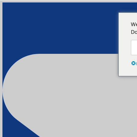
We
Do