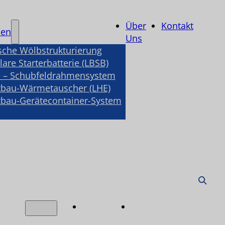
Über
Kontakt
nen
Uns
sche Wölbstrukturierung
are Starterbatterie (LBSB)
 – Schubfeldrahmensystem
tbau-Wärmetauscher (LHE)
tbau-Gerätecontainer-System
Über
Kontakt
nen
Uns
e