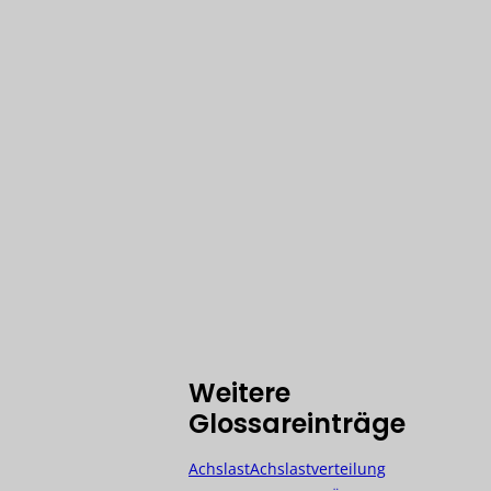
kturierung
Starterbatterie
drahmensystem
u-Wärmetauscher
-Gerätecontainer-
GS)
Weitere
Glossareinträge
Achslast
Achslastverteilung