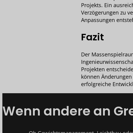
Projekts. Ein ausrei
Verzögerungen zu v
Anpassungen entste
Fazit
Der Massenspielraum
Ingenieurwissenschaf
Projekten entscheid
können Änderungen 
erfolgreiche Entwi
Wenn andere an Gren
Ob Gewichtsmanagement, Leichtbau oder 