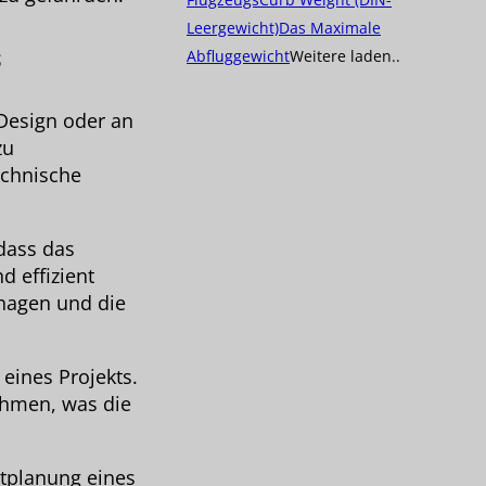
Leergewicht)
Das Maximale
s
Abfluggewicht
Weitere laden..
Design oder an
zu
echnische
dass das
 effizient
anagen und die
eines Projekts.
ehmen, was die
itplanung eines