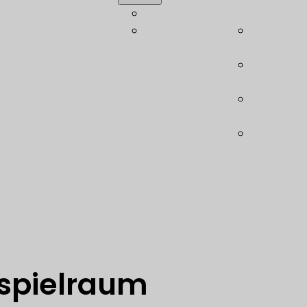
tbauberatung
Akademie
Wölbstru
chnung
Leichtbau-
Modulare 
ruktion
Glossar
(LBSB)
isches
Ebase –
chtsmanagement
Schubfel
nanalyse- und
Leichtba
mierung
(LHE)
ologieberatung
Leichtbau
are
System (L
spielraum