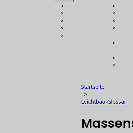
Automotive
Leich
Luftfahrt
Bere
Bahn
Konst
Schiffbau
Techn
Verteidigung
Gewi
Koste
Opti
Techn
Softw
Startseite
>
Leichtbau-Glossar
Massen