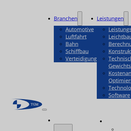
Branchen
Leistungen
Automotive
Leistung
Luftfahrt
Leichtba
Bahn
Berechn
Schiffbau
Konstruk
Verteidigung
Technisc
Gewicht
Kostenan
Optimie
Technolo
Software
Branchen
Leistu
Leist