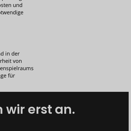
osten und
otwendige
d in der
rheit von
senspielraums
ge für
wir erst an.