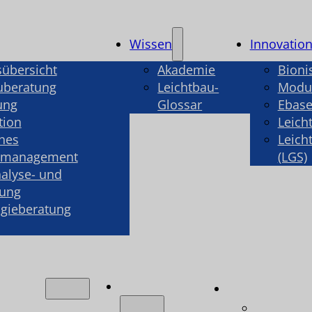
Wissen
Innovatio
sübersicht
Akademie
Bioni
uberatung
Leichtbau-
Modul
ung
Glossar
Ebase
tion
Leich
hes
Leich
smanagement
(LGS)
alyse- und
rung
gieberatung
Wissen
ngen
Innovatio
ungsübersicht
Bionisch