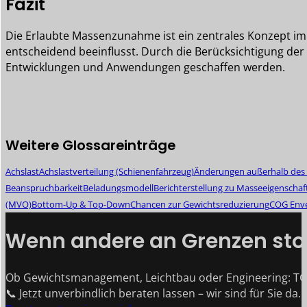
Fazit
Die Erlaubte Massenzunahme ist ein zentrales Konzept i
entscheidend beeinflusst. Durch die Berücksichtigung de
Entwicklungen und Anwendungen geschaffen werden.
Weitere Glossareinträge
Achslast
Achslastverteilung (Schienenfahrzeug)
Änderungen außerhalb des 
Beanspruchbarkeit
Beladungsmodell
Berichterstellung zu Masseeigenschaf
(MVO)
Bottom-Up & Top-Down
Chancen zur Gewichtsreduzierung
COG Env
Wenn andere an Grenzen stoß
Ob Gewichtsmanagement, Leichtbau oder Engineering: TG
📞 Jetzt unverbindlich beraten lassen – wir sind für Sie da.