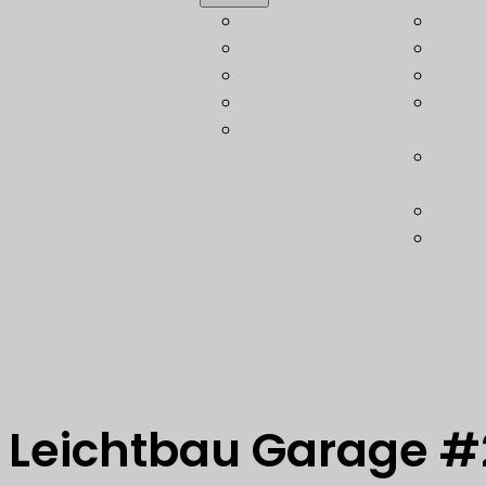
Automotive
Leich
Luftfahrt
Bere
Bahn
Konst
Schiffbau
Techn
Verteidigung
Gewi
Koste
Opti
Techn
Softw
Leichtbau Garage #