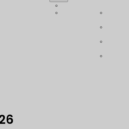
tbauberatung
Akademie
Wölbstru
chnung
Leichtbau-
Modulare 
ruktion
Glossar
(LBSB)
isches
Ebase –
chtsmanagement
Schubfel
nanalyse- und
Leichtba
mierung
(LHE)
ologieberatung
Leichtbau
are
System (L
26