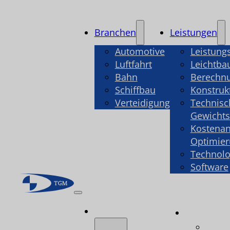
Branchen
Leistungen
Automotive
Leistung
Luftfahrt
Leichtba
Bahn
Berechn
Schiffbau
Konstruk
Verteidigung
Technisc
Gewicht
Kostenan
Optimie
Technolo
Software
Branchen
Leistu
Leist