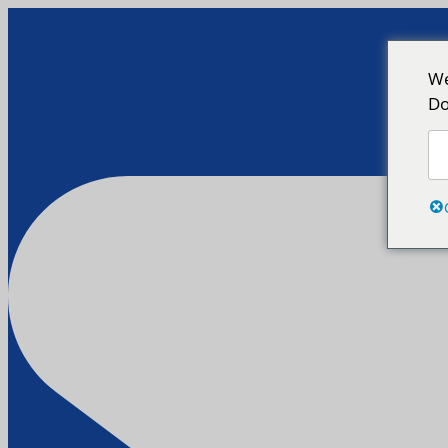
We
Do