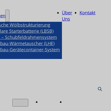
Über
Kontakt
nen
Uns
sche Wölbstrukturierung
are Starterbatterie (LBSB)
 – Schubfeldrahmensystem
tbau-Wärmetauscher (LHE)
tbau-Gerätecontainer-System
Über
Kontakt
nen
Uns
e