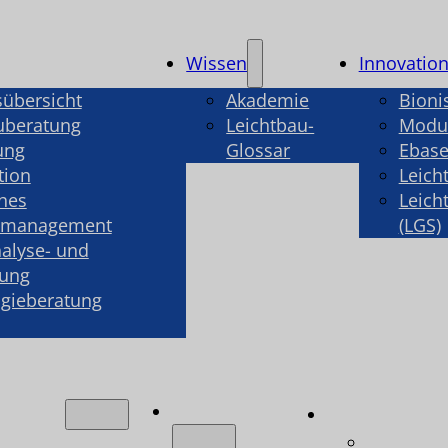
Wissen
Innovatio
sübersicht
Akademie
Bioni
uberatung
Leichtbau-
Modul
ung
Glossar
Ebase
tion
Leich
hes
Leich
smanagement
(LGS)
alyse- und
rung
gieberatung
Wissen
ngen
Innovatio
ungsübersicht
Bionisch